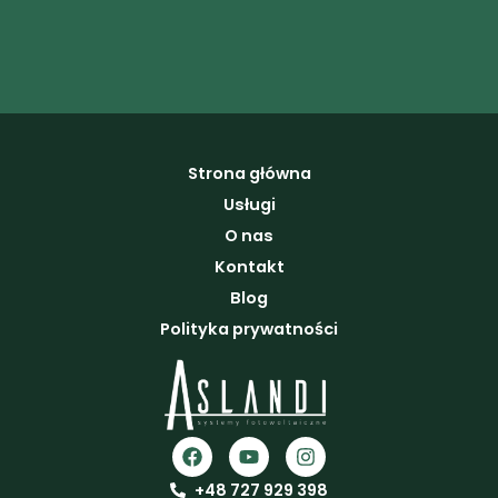
Strona główna
Usługi
O nas
Kontakt
Blog
Polityka prywatności
F
Y
I
a
o
n
c
u
s
+48 727 929 398