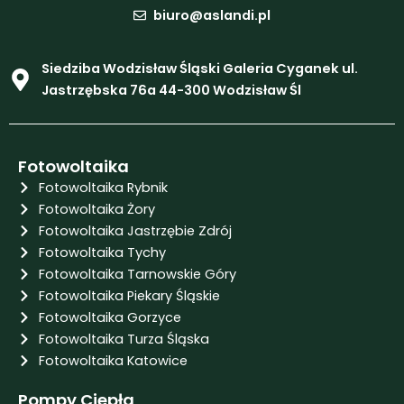
e
t
t
biuro@aslandi.pl
b
u
a
o
b
g
o
e
r
Siedziba Wodzisław Śląski Galeria Cyganek ul.
k
a
m
Jastrzębska 76a 44-300 Wodzisław Śl
Fotowoltaika
Fotowoltaika Rybnik
Fotowoltaika Żory
Fotowoltaika Jastrzębie Zdrój
Fotowoltaika Tychy
Fotowoltaika Tarnowskie Góry
Fotowoltaika Piekary Śląskie
Fotowoltaika Gorzyce
Fotowoltaika Turza Śląska
Fotowoltaika Katowice
Pompy Ciepła