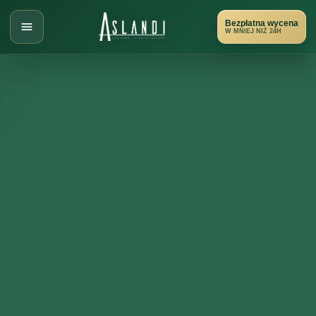
Przejdź
do
Bezpłatna wycena
W MNIEJ NIŻ 24H
treści