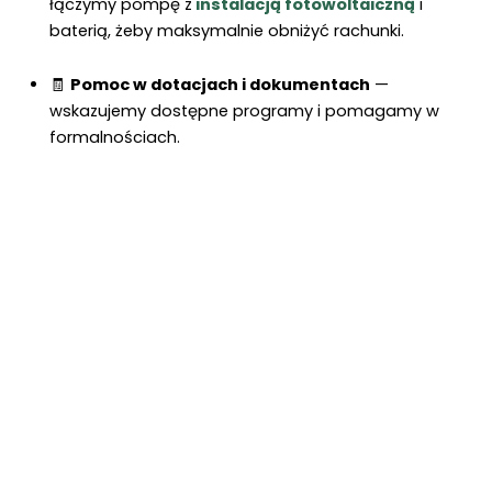
łączymy pompę z
instalacją fotowoltaiczną
i
baterią, żeby maksymalnie obniżyć rachunki.
🧾
Pomoc w dotacjach i dokumentach
—
wskazujemy dostępne programy i pomagamy w
formalnościach.