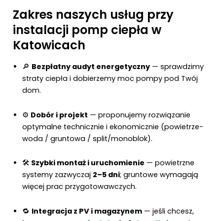
Zakres naszych usług przy
instalacji pomp ciepła w
Katowicach
🔎
Bezpłatny audyt energetyczny
— sprawdzimy
straty ciepła i dobierzemy moc pompy pod Twój
dom.
⚙️
Dobór i projekt
— proponujemy rozwiązanie
optymalne technicznie i ekonomicznie (powietrze-
woda / gruntowa / split/monoblok).
🛠️
Szybki montaż i uruchomienie
— powietrzne
systemy zazwyczaj
2–5 dni
; gruntowe wymagają
więcej prac przygotowawczych.
🔁
Integracja z PV i magazynem
— jeśli chcesz,