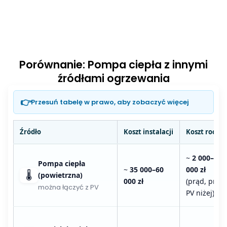
Porównanie: Pompa ciepła z innymi
źródłami ogrzewania
👉
Przesuń tabelę w prawo, aby zobaczyć więcej
Źródło
Koszt instalacji
Koszt roczny
~
2 000–4
Pompa ciepła
~
35 000–60
000 zł
🌡️
(powietrzna)
000 zł
(prąd, przy
można łączyć z PV
PV niżej)