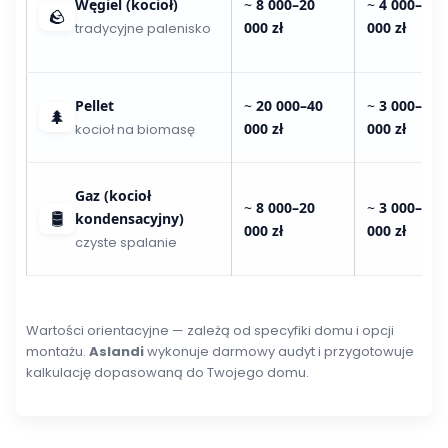
Węgiel (kocioł)
~
8 000–20
~
4 000–8
🪨
000 zł
000 zł
tradycyjne palenisko
Pellet
~
20 000–40
~
3 000–6
🌲
000 zł
000 zł
kocioł na biomasę
Gaz (kocioł
~
8 000–20
~
3 000–6
🛢️
kondensacyjny)
000 zł
000 zł
czyste spalanie
Wartości orientacyjne — zależą od specyfiki domu i opcji
montażu.
Aslandi
wykonuje darmowy audyt i przygotowuje
kalkulację dopasowaną do Twojego domu.