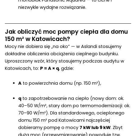
monoblok Panasonic Aquarea — to ciche i
niezwykle wydajne rozwiązanie.
Jak obliczyć moc pompy ciepła dla domu
150 m² w Katowicach?
Mocy nie dobiera się „na oko” — w Aslandi stosujemy
dokładne obliczenia obciążenia cieplnego budynku.
Uproszczony wzór, który stosujemy podczas audytu w
Katowicach, to:
P = A × q
, gdzie:
A
to powierzchnia domu (np. 150 m²),
q
to zapotrzebowanie na ciepło (nowy dom: ok.
40–50 W/m², stary dom po termomodernizacji: ok.
70–90 W/m²). Dla standardowego, ocieplonego
domu 150 m² pod Katowicami najczęściej
dobieramy pompę o mocy
7 kW lub 9 kW
. Zbyt
duża moc (przewymiarowanie) powoduje tzw.