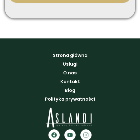
Strona główna
Usługi
O nas
Kontakt
Blog
Polityka prywatności
F
Y
I
a
o
n