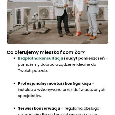
Co oferujemy mieszkańcom Żor?
Bezpłatna konsultacja
i audyt pomieszczeń
–
pomożemy dobrać urządzenie idealne do
Twoich potrzeb.
Profesjonalny montaż i konfiguracja
–
instalacja wykonywana przez doświadczonych
specjalistów.
Serwis i konserwacja
– regularna obsługa
gwarantuje długą i bezproblemową pracę