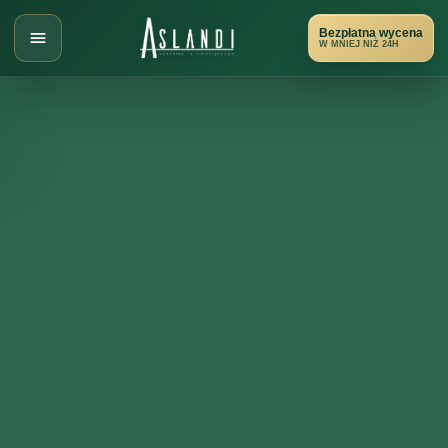
Przejdź
do
Bezpłatna wycena
W MNIEJ NIŻ 24H
treści