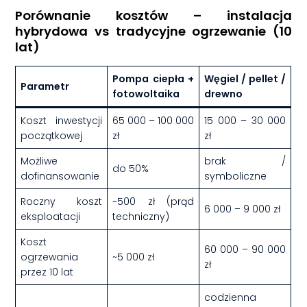
Porównanie kosztów – instalacja
hybrydowa vs tradycyjne ogrzewanie (10
lat)
Pompa ciepła +
Węgiel / pellet /
Parametr
fotowoltaika
drewno
Koszt inwestycji
65 000 – 100 000
15 000 – 30 000
początkowej
zł
zł
Możliwe
brak /
do 50%
dofinansowanie
symboliczne
Roczny koszt
~500 zł (prąd
6 000 – 9 000 zł
eksploatacji
techniczny)
Koszt
60 000 – 90 000
ogrzewania
~5 000 zł
zł
przez 10 lat
codzienna