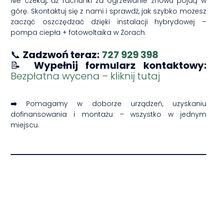
Nie czekaj, aż rachunki za ogrzewanie znowu pójdą w
górę. Skontaktuj się z nami i sprawdź, jak szybko możesz
zacząć oszczędzać dzięki instalacji hybrydowej –
pompa ciepła + fotowoltaika w Żorach.
📞
Zadzwoń teraz:
727 929 398
📝
Wypełnij formularz kontaktowy:
Bezpłatna wycena – kliknij tutaj
➡️
Pomagamy w doborze urządzeń, uzyskaniu
dofinansowania i montażu – wszystko w jednym
miejscu.