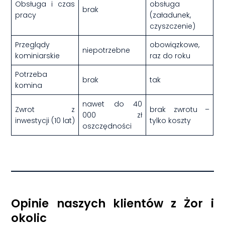
Obsługa i czas
obsługa
brak
pracy
(załadunek,
czyszczenie)
Przeglądy
obowiązkowe,
niepotrzebne
kominiarskie
raz do roku
Potrzeba
brak
tak
komina
nawet do 40
Zwrot z
brak zwrotu –
000 zł
inwestycji (10 lat)
tylko koszty
oszczędności
Opinie naszych klientów z Żor i
okolic