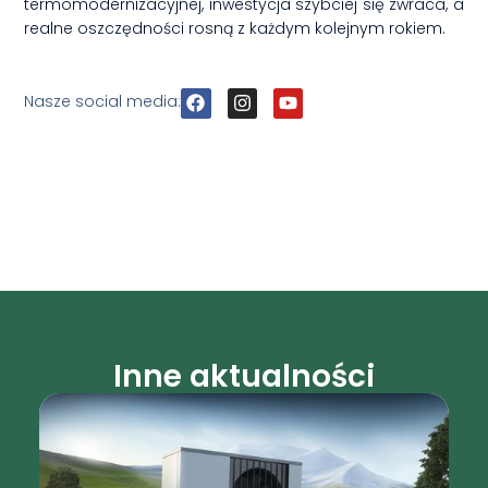
termomodernizacyjnej, inwestycja szybciej się zwraca, a
realne oszczędności rosną z każdym kolejnym rokiem.
F
I
Y
Nasze social media:
a
n
o
c
s
u
e
t
t
b
a
u
o
g
b
o
r
e
k
a
m
Inne aktualności