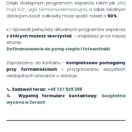
Dzięki dostępnym programom wsparcia, takim jak
„Mój
Prąd 6.0”
,
ulga termomodernizacyjna
, a także lokalnym
dotacjom, koszt całkowity może spaść nawet o
50%
.
👉 Sprawdź pełną listę aktualnych programów wsparcia,
z których możesz skorzystać
– znajdziesz je na naszej
stronie:
Dofinansowania do pomp ciepła i fotowoltaiki
Zapraszamy do kontaktu –
kompleksowo pomagamy
przy formalnościach
i przygotowaniu wszystkich
niezbędnych wniosków o dotacje.
📞
Zadzwoń teraz:
+48 727 929 398
📝
Wypełnij formularz kontaktowy:
bezpłatna
wycena w Żorach