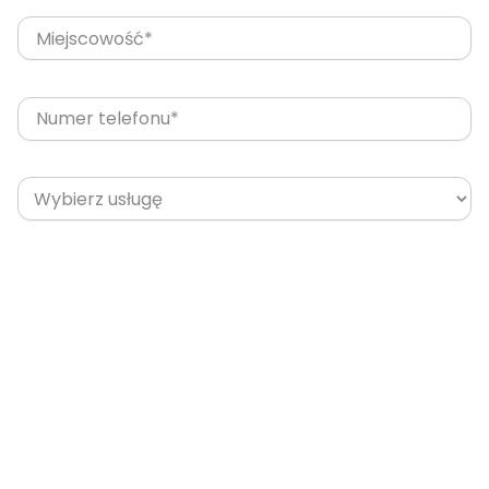
Wysyłając formularz, wyrażasz zgodę na przetwarzanie
Twoich danych osobowych podanych w formularzu w
celach handlowych, w tym sporządzenia i przedstawienia
oferty handlowej przez firmę Aslandi spółka z o.o. zgodnie z
polityką prywatności
.