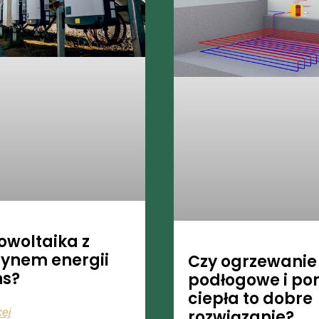
owoltaika z
ynem energii
Czy ogrzewanie
ns?
podłogowe i p
ciepła to dobre
cej
rozwiązanie?