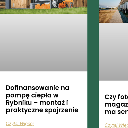
Dofinansowanie na
pompę ciepła w
Czy fot
Rybniku – montaż i
magaz
praktyczne spojrzenie
ma se
Czytaj Więcej
Czytaj Wię