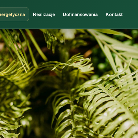
nergetyczna
Realizacje
Dofinansowania
Kontakt
ORT I INSTALACJE
UZUPEŁNIAJĄCE USŁUGI
yzacja
Ładowarki do samochodó
eracja
Docieplenie
wanie podłogowe
grzewcze