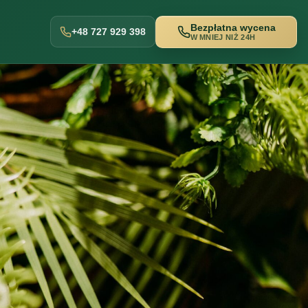
Bezpłatna wycena
+48 727 929 398
W MNIEJ NIŻ 24H
w