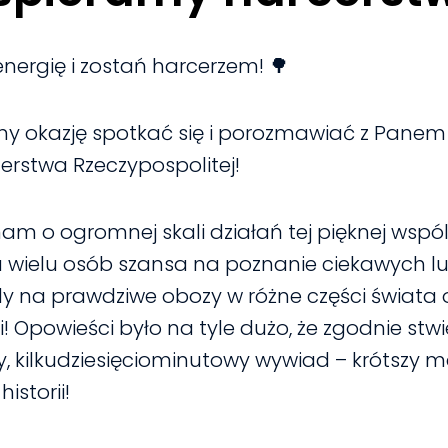
nergię i zostań harcerzem! 🌳
śmy okazję spotkać się i porozmawiać z Pane
erstwa Rzeczypospolitej!
 o ogromnej skali działań tej pięknej wspóln
dla wielu osób szansa na poznanie ciekawych 
y na prawdziwe obozy w różne części świata 
 Opowieści było na tyle dużo, że zgodnie stwi
kilkudziesięciominutowy wywiad – krótszy mat
istorii!