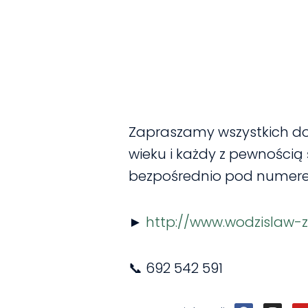
Zapraszamy wszystkich do
wieku i każdy z pewnością ś
bezpośrednio pod numer
►
http://www.wodzislaw-zh
📞 692 542 591
F
I
Y