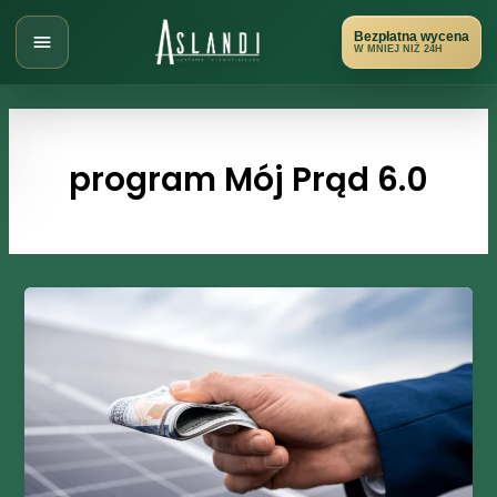
Przejdź
do
Bezpłatna wycena
W MNIEJ NIŻ 24H
treści
program Mój Prąd 6.0