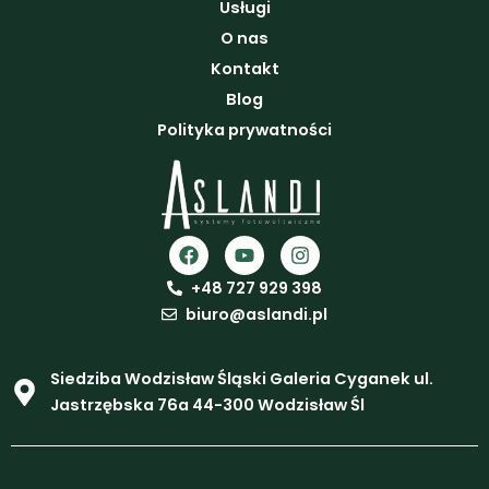
Usługi
O nas
Kontakt
Blog
Polityka prywatności
F
Y
I
a
o
n
c
u
s
+48 727 929 398
e
t
t
biuro@aslandi.pl
b
u
a
o
b
g
o
e
r
Siedziba Wodzisław Śląski Galeria Cyganek ul.
k
a
m
Jastrzębska 76a 44-300 Wodzisław Śl