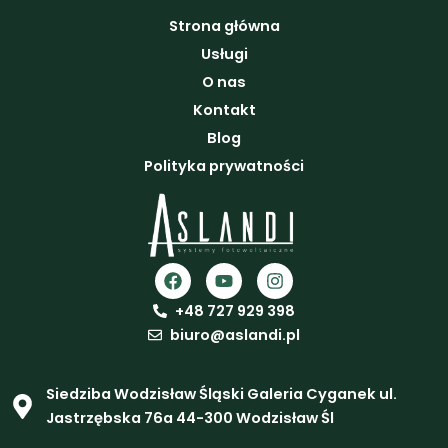
Strona główna
Usługi
O nas
Kontakt
Blog
Polityka prywatności
F
Y
I
a
o
n
c
u
s
+48 727 929 398
e
t
t
biuro@aslandi.pl
b
u
a
o
b
g
o
e
r
Siedziba Wodzisław Śląski Galeria Cyganek ul.
k
a
m
Jastrzębska 76a 44-300 Wodzisław Śl