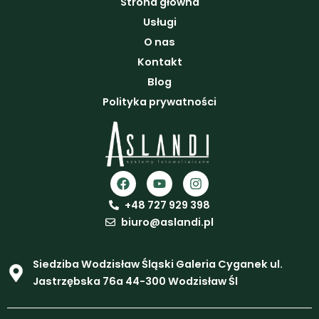
Strona główna
Usługi
O nas
Kontakt
Blog
Polityka prywatności
F
Y
I
a
o
n
c
u
s
+48 727 929 398
e
t
t
biuro@aslandi.pl
b
u
a
o
b
g
o
e
r
Siedziba Wodzisław Śląski Galeria Cyganek ul.
k
a
m
Jastrzębska 76a 44-300 Wodzisław Śl