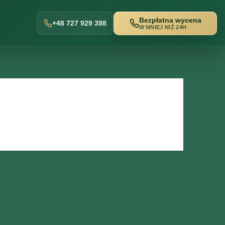
Bezpłatna wycena
+48 727 929 398
W MNIEJ NIŻ 24H
w