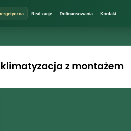
nergetyczna
Realizacje
Dofinansowania
Kontakt
klimatyzacja z montażem
ORT I INSTALACJE
UZUPEŁNIAJĄCE USŁUGI
yzacja
Ładowarki do samochodó
eracja
Docieplenie
wanie podłogowe
grzewcze