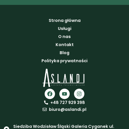
Strona główna
Usługi
O nas
Kontakt
Blog
Polityka prywatności
F
Y
I
a
o
n
c
u
s
+48 727 929 398
e
t
t
biuro@aslandi.pl
b
u
a
o
b
g
o
e
r
Siedziba Wodzisław Śląski Galeria Cyganek ul.
k
a