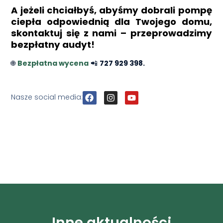
A jeżeli chciałbyś, abyśmy dobrali pompę
ciepła odpowiednią dla Twojego domu,
skontaktuj się z nami – przeprowadzimy
bezpłatny audyt!
🌐
Bezpłatna wycena
📲
727 929 398.
F
I
Y
Nasze social media:
a
n
o
c
s
u
e
t
t
b
a
u
o
g
b
o
r
e
k
a
m
Inne aktualności