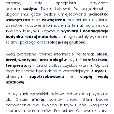
terminie, gdy specjalista przyjedzie,
dokona
audytu
Twojej kotłowni. Po oględzinach i
uzgodnieniu, gdzie będzie umiejscowiona
jednostka
wewnętrzna
oraz
zewnętrzna
, przedstawiciel zbierze
wszystkie kluczowe informacje na temat parametrów
Twojego budynku. Zapyta o
wymiary i kondygnację
budynku
,
rodzaj materiału
z jakiego zostały wykonane
ściany i podłoga oraz
izolację i jej grubość
.
Będą potrzebne również informacje na temat
okien,
drzwi, wentylacji oraz obiegów
, czy też
komfortowej
temperatury
, którą chciałbyś uzyskać w zimie. Oprócz
tego konieczne będą dane o wcześniejszym
zużyciu
i
obecnym
zapotrzebowaniu
na
ciepłą wodę
użytkową
.
Po uzyskaniu wszystkich odpowiedzi, opiekun przygotuje
dla Ciebie
ofertę
pompy ciepła, która będzie
odpowiednia dla Twojego budynku pod względem
zebranych parametrów. Przedstawi Ci również zarys